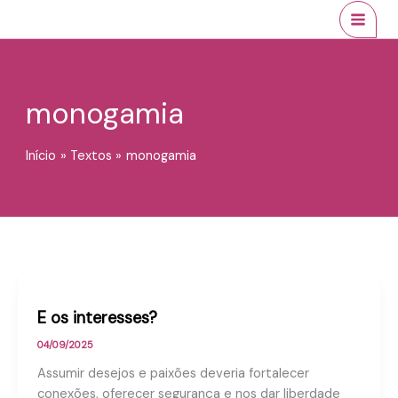
Ir
conteúdo
MAI
para
MEN
o
conteúdo
monogamia
Início
Textos
monogamia
E os interesses?
04/09/2025
Assumir desejos e paixões deveria fortalecer
conexões, oferecer segurança e nos dar liberdade