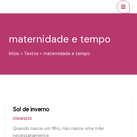
Ir
conteúdo
MAI
para
MEN
o
conteúdo
maternidade e tempo
Início
Textos
maternidade e tempo
Sol de inverno
27/09/2025
Quando nasce um filho, não nasce uma mãe
necessariamente.