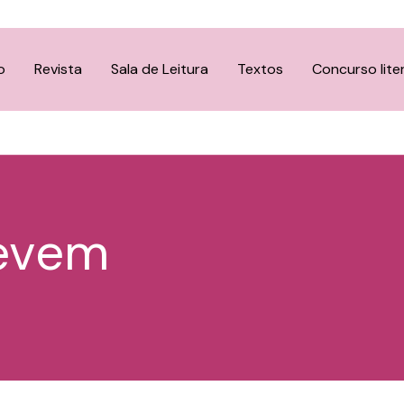
o
Revista
Sala de Leitura
Textos
Concurso lite
evem