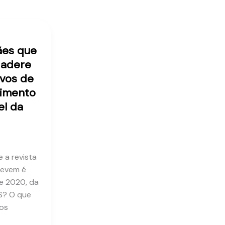
ães que
 adere
ivos de
imento
el da
 a revista
revem é
e 2020, da
S? O que
vos