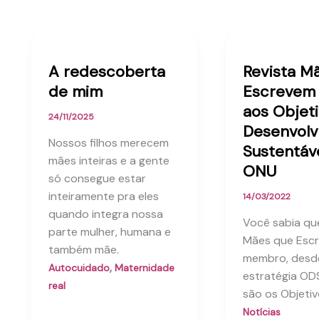
A redescoberta
Revista M
de mim
Escrevem
aos Objet
24/11/2025
Desenvolv
Nossos filhos merecem
Sustentáv
mães inteiras e a gente
ONU
só consegue estar
inteiramente pra eles
14/03/2022
quando integra nossa
Você sabia que
parte mulher, humana e
Mães que Esc
também mãe.
membro, desd
,
Autocuidado
Maternidade
estratégia OD
real
são os Objeti
Notícias