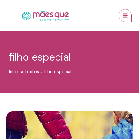
Ir
conteúdo
MAI
para
MEN
o
conteúdo
filho especial
Início
Textos
filho especial