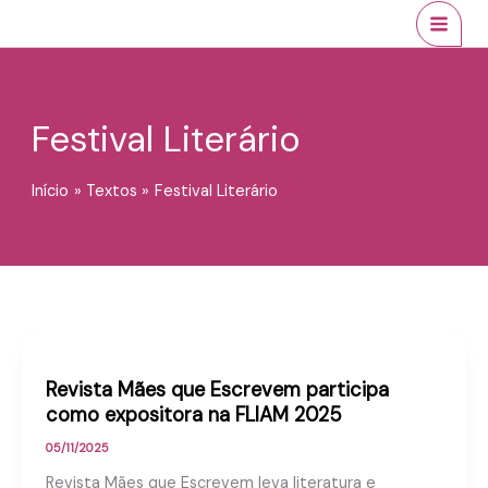
Ir
conteúdo
MAI
para
MEN
o
conteúdo
Festival Literário
Início
Textos
Festival Literário
Revista Mães que Escrevem participa
como expositora na FLIAM 2025
05/11/2025
Revista Mães que Escrevem leva literatura e