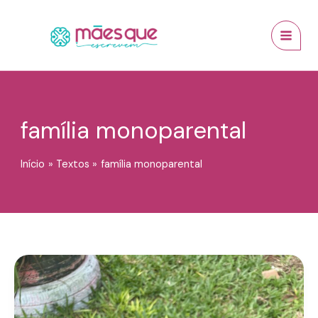
Ir
conteúdo
MAI
para
MEN
o
conteúdo
família monoparental
Início
Textos
família monoparental