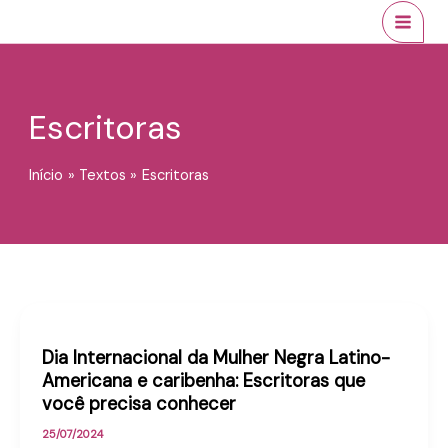
Ir
conteúdo
MAI
para
MEN
o
conteúdo
Escritoras
Início
Textos
Escritoras
Dia Internacional da Mulher Negra Latino-
Americana e caribenha: Escritoras que
você precisa conhecer
25/07/2024