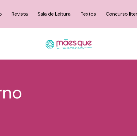
o
Revista
Sala de Leitura
Textos
Concurso lite
rno