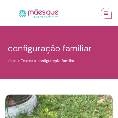
Ir
conteúdo
MAI
para
MEN
o
conteúdo
configuração familiar
Início
Textos
configuração familiar