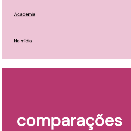
Academia
Na mídia
comparações