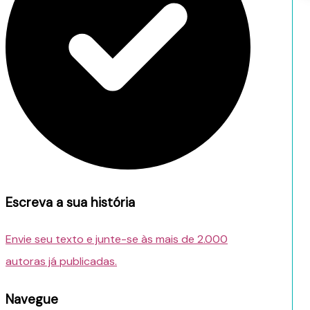
Escreva a sua história
Envie seu texto e junte-se às mais de 2.000
autoras já publicadas.
Navegue