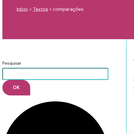
Início
Textos
comparações
Pesquisar
OK