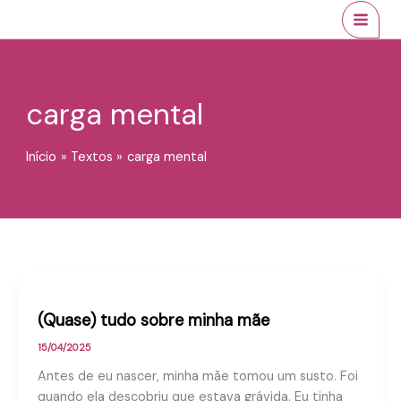
Ir
conteúdo
MAI
para
MEN
o
conteúdo
carga mental
Início
Textos
carga mental
(Quase) tudo sobre minha mãe
15/04/2025
Antes de eu nascer, minha mãe tomou um susto. Foi
quando ela descobriu que estava grávida. Eu tinha