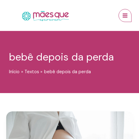
Ir
conteúdo
MAI
para
MEN
o
conteúdo
bebê depois da perda
Início
Textos
bebê depois da perda