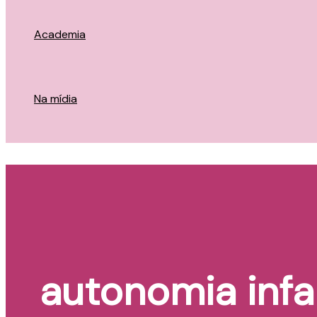
Academia
Na mídia
autonomia infan