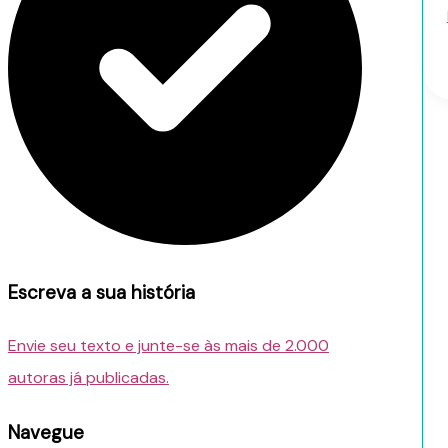
Escreva a sua história
Envie seu texto e junte-se às mais de 2.000
autoras já publicadas.
Navegue