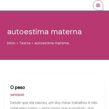
Ir
conteúdo
MAI
para
MEN
o
conteúdo
autoestima materna
Início
Textos
autoestima materna
O peso
24/11/2025
Desde que ela nasceu, um dos meus trabalhos é não
odiar meu corpo – este corpo que a produziu, que