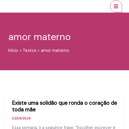
Ir
conteúdo
MAI
para
MEN
o
conteúdo
amor materno
Início
Textos
amor materno
Existe uma solidão que ronda o coração de
toda mãe
02/08/2026
Essa semana, li a seguinte frase: “Escolher escrever é