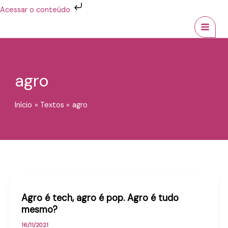
Ir
Acessar o conteúdo
para
MAI
o
conteúdo
MEN
agro
Início
Textos
agro
Agro é tech, agro é pop. Agro é tudo
mesmo?
16/11/2021