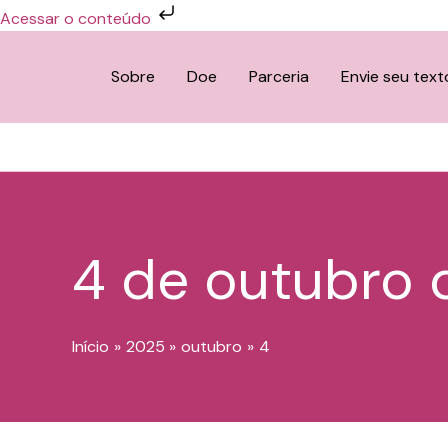
Ir
Acessar o conteúdo
para
o
Sobre
Doe
Parceria
Envie seu text
conteúdo
4 de outubro 
Início
2025
outubro
4