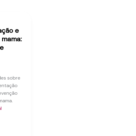
ção e
e mama:
ue
des sobre
entação
revenção
 mama.
l