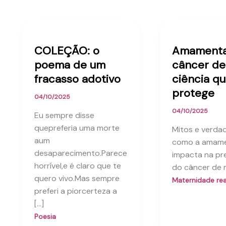
COLEÇÃO: o
Amamenta
poema de um
câncer d
fracasso adotivo
ciência q
protege
04/10/2025
04/10/2025
Eu sempre disse
quepreferia uma morte
Mitos e verda
aum
como a amam
desaparecimento.Parece
impacta na p
horrível,e é claro que te
do câncer de
quero vivo.Mas sempre
Maternidade rea
preferi a piorcerteza a
[…]
Poesia