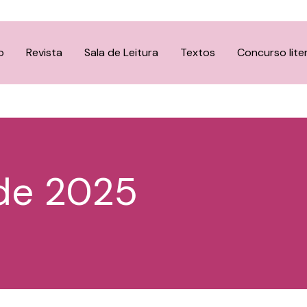
o
Revista
Sala de Leitura
Textos
Concurso lite
de 2025