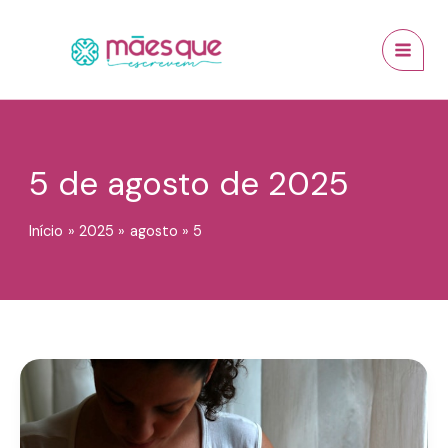
Ir
conteúdo
MAI
para
MEN
o
conteúdo
5 de agosto de 2025
Início
2025
agosto
5