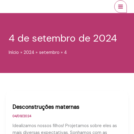
Ir
conteúdo
MAI
para
MEN
o
conteúdo
4 de setembro de 2024
Início
2024
setembro
4
Desconstruções maternas
04/09/2024
Idealizamos nossos filhos! Projetamos sobre eles as
mais diversas expectativas. Sonhamos com as