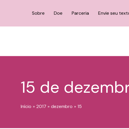
o
Ir
conteúdo
para
Sobre
Doe
Parceria
Envie seu text
o
conteúdo
15 de dezembr
Início
2017
dezembro
15