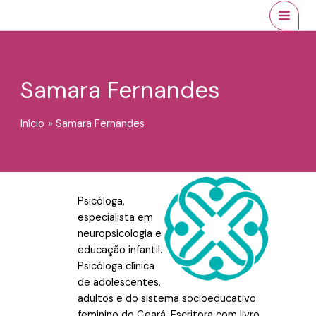
Ir
conteúdo
MAI
para
MEN
o
conteúdo
Samara Fernandes
Início
Samara Fernandes
Psicóloga,
especialista em
neuropsicologia e
educação infantil.
Psicóloga clínica
de adolescentes,
adultos e do sistema socioeducativo
feminino do Ceará. Escritora com livro