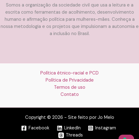
Somos a organização da sociedade civil que usa a leitura e a
escrita como ferramentas de acolhimento, desenvolvimento
humano e afirmação política para mulheres-mães. Conheça a
nossa metodologia e os projetos que impulsionam a autonomia e
a inclusão no Brasil.
Política étnico-racial e PCD
Política de Privacidade
Termos de uso
Contato
Copyright © 2026 - Site feito por Jo Melo
Facebook
LinkedIn
Instagram
Threads