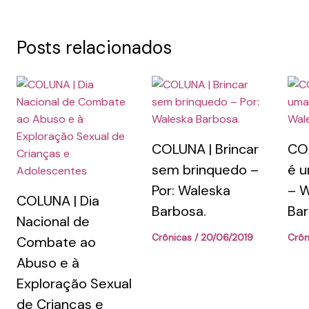
Posts relacionados
COLUNA | Brincar
CO
sem brinquedo –
é u
Por: Waleska
– W
COLUNA | Dia
Barbosa.
Ba
Nacional de
Crônicas
/
20/06/2019
Crôn
Combate ao
Abuso e à
Exploração Sexual
de Crianças e