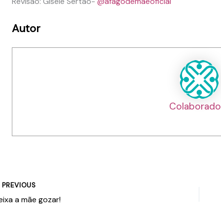
Revisão: Gisele Sertão-
@afagodemaeoficial
Autor
Colaborado
PREVIOUS
eixa a mãe gozar!