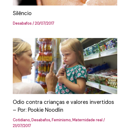
Silêncio
Desabafos
/
20/07/2017
Odio contra crianças e valores invertidos
– Por: Pookie Noodlin
Cotidiano
,
Desabafos
,
Feminismo
,
Maternidade real
/
21/07/2017