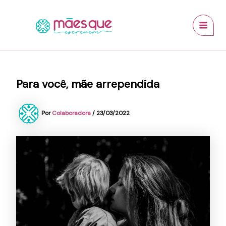
Ir
conteúdo
MAI
para
MEN
o
conteúdo
Para você, mãe arrependida
Por
Colaboradora
/
23/03/2022