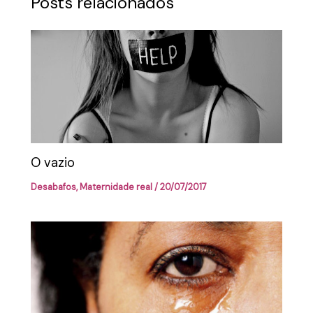
Posts relacionados
O vazio
Desabafos
,
Maternidade real
/
20/07/2017