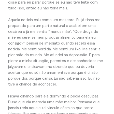
disse para eu parar porque se eu não tive leite com
tudo isso, então eu não teria mais.
Aquela notícia caiu como um meteoro. Eu já tinha me
preparado para um parto natural e acabei em uma
cesárea e já me sentia “menos mãe”. “Que droga de
mãe eu serei se nem produzir alimento para ela eu
consigo?”, pensei de imediato quando recebi essa
notícia. Me senti perdida. Me senti um lixo. Me senti a
pior mãe do mundo. Me afundei na depressão. E para
piorar a minha situação, parentes e desconhecidos me
julgavam e criticavam me dizendo que eu deveria
aceitar que eu só não amamentava porque é chato,
porque dói, porque cansa. Eu não saberia isso. Eu não
tive a chance de acontecer.
Ficava olhando para ela dormindo e pedia desculpas.
Disse que ela merecia uma mãe melhor. Pensava que
jamais teria aquele tal vínculo cósmico que tanto
falavam. Era como se eu estivesse condenada a ser