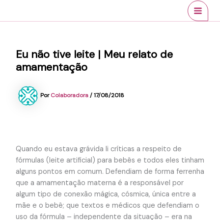
Ir
conteúdo
MAI
para
MEN
o
conteúdo
Eu não tive leite | Meu relato de
amamentação
Por
Colaboradora
/
17/08/2018
Quando eu estava grávida li críticas a respeito de
fórmulas (leite artificial) para bebês e todos eles tinham
alguns pontos em comum. Defendiam de forma ferrenha
que a amamentação materna é a responsável por
algum tipo de conexão mágica, cósmica, única entre a
mãe e o bebê; que textos e médicos que defendiam o
uso da fórmula – independente da situação – era na