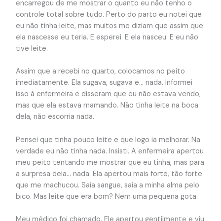
encarregou de me mostrar o quanto eu não tenho o
controle total sobre tudo. Perto do parto eu notei que
eu não tinha leite, mas muitos me diziam que assim que
ela nascesse eu teria. E esperei. E ela nasceu. E eu não
tive leite.
Assim que a recebi no quarto, colocamos no peito
imediatamente. Ela sugava, sugava e… nada. Informei
isso à enfermeira e disseram que eu não estava vendo,
mas que ela estava mamando. Não tinha leite na boca
dela, não escorria nada.
Pensei que tinha pouco leite e que logo ia melhorar. Na
verdade eu não tinha nada. Insisti. A enfermeira apertou
meu peito tentando me mostrar que eu tinha, mas para
a surpresa dela… nada. Ela apertou mais forte, tão forte
que me machucou. Saía sangue, saía a minha alma pelo
bico. Mas leite que era bom? Nem uma pequena gota.
Meu médico foi chamado. Ele apertou gentilmente e viu