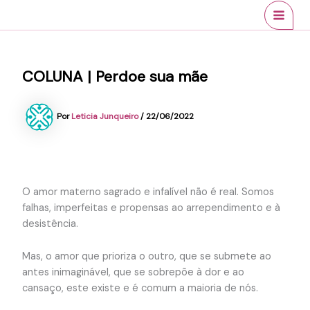
Ir
conteúdo
MAI
para
MEN
o
conteúdo
COLUNA | Perdoe sua mãe
Por
Leticia Junqueiro
/
22/06/2022
O amor materno sagrado e infalível não é real. Somos
falhas, imperfeitas e propensas ao arrependimento e à
desistência.
Mas, o amor que prioriza o outro, que se submete ao
antes inimaginável, que se sobrepõe à dor e ao
cansaço, este existe e é comum a maioria de nós.