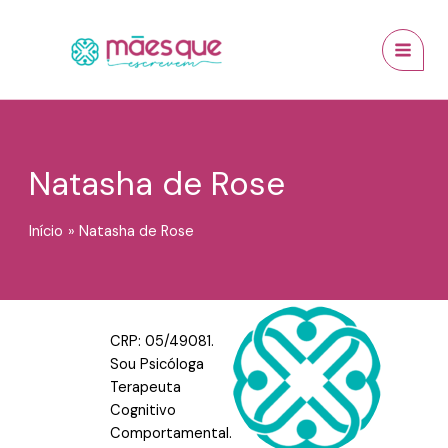
Ir
conteúdo
MAI
para
MEN
o
conteúdo
Natasha de Rose
Início
Natasha de Rose
CRP: 05/49081.
Sou Psicóloga
Terapeuta
Cognitivo
Comportamental.