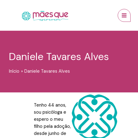
Ir
conteúdo
MAI
para
MEN
o
conteúdo
Daniele Tavares Alves
Início
Daniele Tavares Alves
Tenho 44 anos,
sou psicóloga e
espero o meu
filho pela adoção,
desde junho de