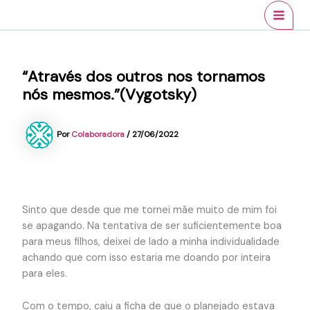
Ir
conteúdo
MAI
para
MEN
o
conteúdo
“Através dos outros nos tornamos
nós mesmos.”(Vygotsky)
Por
Colaboradora
/
27/06/2022
Sinto que desde que me tornei mãe muito de mim foi
se apagando. Na tentativa de ser suficientemente boa
para meus filhos, deixei de lado a minha individualidade
achando que com isso estaria me doando por inteira
para eles.
Com o tempo, caiu a ficha de que o planejado estava