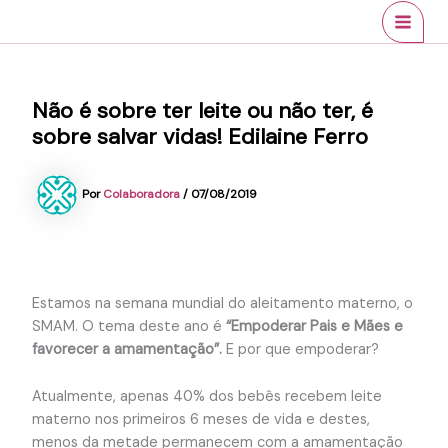
Ir
conteúdo
MAI
para
MEN
o
conteúdo
Não é sobre ter leite ou não ter, é
sobre salvar vidas! Edilaine Ferro
Por
Colaboradora
/
07/08/2019
Estamos na semana mundial do aleitamento materno, o
SMAM. O tema deste ano é
“Empoderar Pais e Mães e
favorecer a amamentação”.
E por que empoderar?
Atualmente, apenas 40% dos bebês recebem leite
materno nos primeiros 6 meses de vida e destes,
menos da metade permanecem com a amamentação