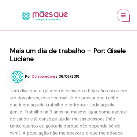
Ir
conteúdo
MAI
para
MEN
o
conteúdo
Mais um dia de trabalho – Por: Gisele
Luciene
Por
Colaboradora
/
06/08/2018
Tem dias que eu já acordo cansada e hoje não estou em
um dos piores, mas fico mal só de pensar que tenho
que ir pra aquele trabalho e enfrentar toda aquela
gente. Trabalho há 8 anos no mesmo lugar como agente
de saúde e já consegui ajudar muitas pessoas (não
tanto quanto eu gostaria porque não depende só de
mim). A população não me apavora, o que me adoece