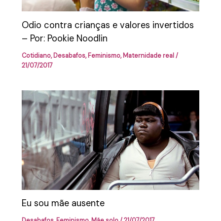
Odio contra crianças e valores invertidos
– Por: Pookie Noodlin
Cotidiano
,
Desabafos
,
Feminismo
,
Maternidade real
/
21/07/2017
Eu sou mãe ausente
Desabafos
,
Feminismo
,
Mãe solo
/
21/07/2017