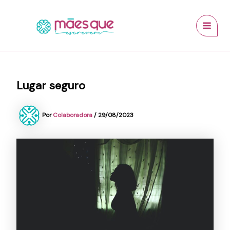
Ir
conteúdo
MAI
para
MEN
o
conteúdo
Lugar seguro
Por
Colaboradora
/
29/08/2023