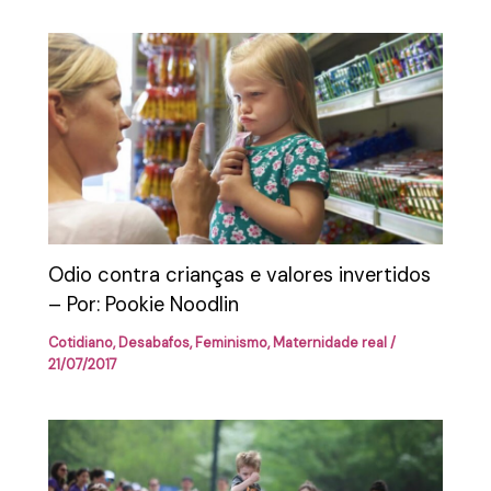
Odio contra crianças e valores invertidos
– Por: Pookie Noodlin
Cotidiano
,
Desabafos
,
Feminismo
,
Maternidade real
/
21/07/2017