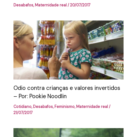
Desabafos
,
Maternidade real
/
20/07/2017
Odio contra crianças e valores invertidos
– Por: Pookie Noodlin
Cotidiano
,
Desabafos
,
Feminismo
,
Maternidade real
/
21/07/2017