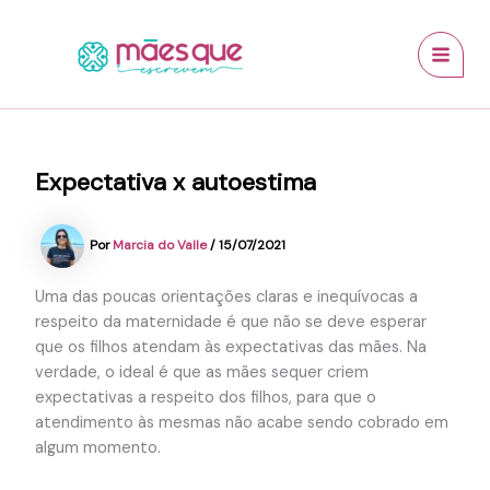
Ir
conteúdo
MAI
para
MEN
o
conteúdo
Expectativa x autoestima
Por
Marcia do Valle
/
15/07/2021
Uma das poucas orientações claras e inequívocas a
respeito da maternidade é que não se deve esperar
que os filhos atendam às expectativas das mães. Na
verdade, o ideal é que as mães sequer criem
expectativas a respeito dos filhos, para que o
atendimento às mesmas não acabe sendo cobrado em
algum momento.