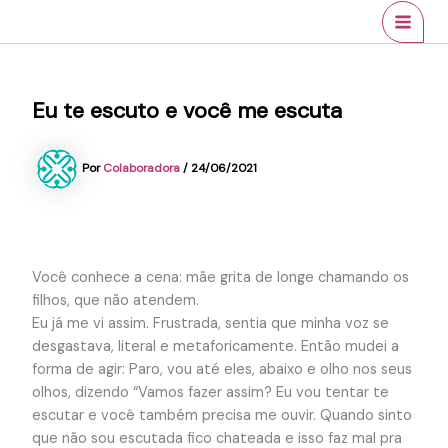
Ir
conteúdo
MAI
para
MEN
o
conteúdo
Eu te escuto e você me escuta
Por
Colaboradora
/
24/06/2021
Você conhece a cena: mãe grita de longe chamando os
filhos, que não atendem.
Eu já me vi assim. Frustrada, sentia que minha voz se
desgastava, literal e metaforicamente. Então mudei a
forma de agir: Paro, vou até eles, abaixo e olho nos seus
olhos, dizendo “Vamos fazer assim? Eu vou tentar te
escutar e você também precisa me ouvir. Quando sinto
que não sou escutada fico chateada e isso faz mal pra