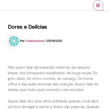
Ir
conteúdo
MAI
para
MEN
o
conteúdo
Dores e Delícias
Por
Colaboradora
/
07/04/2021
Não quero falar da exaustão materna, da casa por
limpar, dos brinquedos espalhados, da louça na pia. Do
grito dado, do choro contido, do cansaço. Do home
office e das aulas remotas das crianças. Quero falar do
desejo que todo esse contexto vem encobrir.
Quero falar dos seus olhos brilhando quando você abre
um livro devagar e sente o cheiro das palavras. Quando