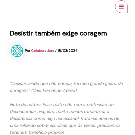
Ir
conteúdo
MAI
para
MEN
o
conteúdo
Desistir também exige coragem
Por
Colaboradora
/
18/03/2024
“Desistir, ainda que não pareça, foi meu grande gesto de
coragem.” (Caio Fernando Abreu)
Nota da autora: Esse texto não tem a pretensão de
desencorajar ninguém, muito menos romantizar a
desistência como algo necessário! Trata-se apenas de
uma reflexão sobre escolhas que, às vezes, precisamos
fazer em benefício próprio!