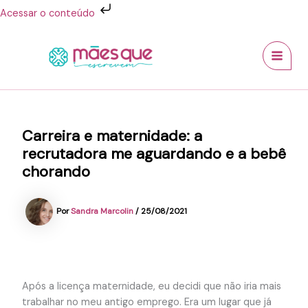
Ir
Acessar o conteúdo
para
MAI
o
conteúdo
MEN
Carreira e maternidade: a
recrutadora me aguardando e a bebê
chorando
Por
Sandra Marcolin
/
25/08/2021
Após a licença maternidade, eu decidi que não iria mais
trabalhar no meu antigo emprego. Era um lugar que já