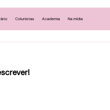
rário
Colunistas
Academia
Na mídia
escrever!