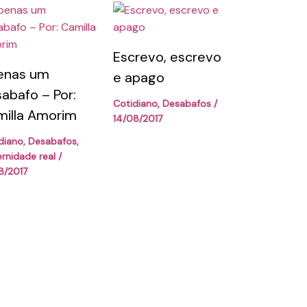
Escrevo, escrevo
enas um
e apago
abafo – Por:
Cotidiano
,
Desabafos
/
illa Amorim
14/08/2017
diano
,
Desabafos
,
rnidade real
/
8/2017