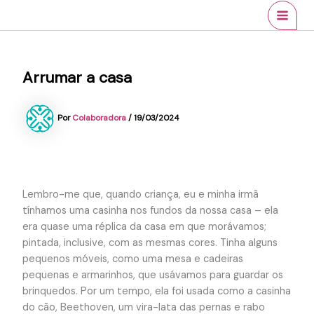
Ir
conteúdo
MAI
para
MEN
o
conteúdo
Arrumar a casa
Por
Colaboradora
/
19/03/2024
Lembro-me que, quando criança, eu e minha irmã
tínhamos uma casinha nos fundos da nossa casa – ela
era quase uma réplica da casa em que morávamos;
pintada, inclusive, com as mesmas cores. Tinha alguns
pequenos móveis, como uma mesa e cadeiras
pequenas e armarinhos, que usávamos para guardar os
brinquedos. Por um tempo, ela foi usada como a casinha
do cão, Beethoven, um vira-lata das pernas e rabo