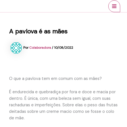
Ir
conteúdo
MAI
para
MEN
o
conteúdo
A pavlova é as mães
Por
Colaboradora
/
10/08/2022
O que a pavlova tem em comum com as mães?
É endurecida e quebradiça por fora e doce e macia por
dentro. É única, com uma beleza sem igual, com suas
rachaduras e imperfeições. Sobre elas o peso das frutas
deitadas sobre um creme macio como se fosse o colo
de mãe.