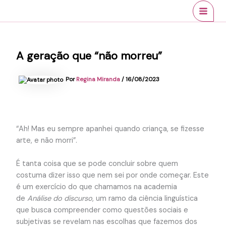
Ir
conteúdo
MAI
para
MEN
o
conteúdo
A geração que “não morreu”
Por
Regina Miranda
/
16/08/2023
“Ah! Mas eu sempre apanhei quando criança, se fizesse
arte, e não morri”.
É tanta coisa que se pode concluir sobre quem
costuma dizer isso que nem sei por onde começar. Este
é um exercício do que chamamos na academia
de
Análise do discurso
, um ramo da ciência linguística
que busca compreender como questões sociais e
subjetivas se revelam nas escolhas que fazemos dos