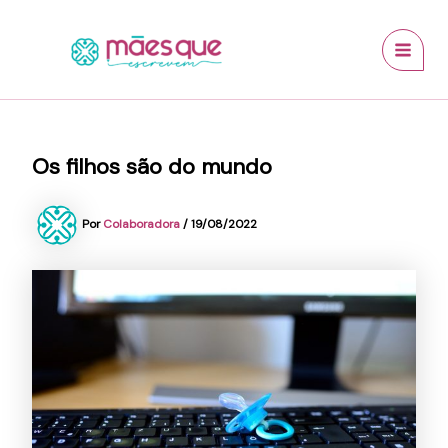
Ir
conteúdo
MAI
para
MEN
o
conteúdo
Os filhos são do mundo
Por
Colaboradora
/
19/08/2022