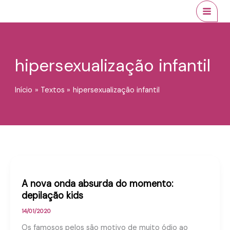
Ir
conteúdo
MAI
para
MEN
o
conteúdo
hipersexualização infantil
Início
Textos
hipersexualização infantil
A nova onda absurda do momento:
depilação kids
14/01/2020
Os famosos pelos são motivo de muito ódio ao